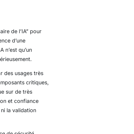
aire de l’IA” pour
tence d’une
IA n’est qu’un
 sérieusement.
ar des usages très
omposants critiques,
ue sur de très
on et confiance
i la validation
se de sécurité