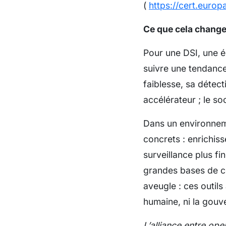
(
https://cert.europ
Ce que cela change
Pour une DSI, une éq
suivre une tendance.
faiblesse, sa détect
accélérateur ; le so
Dans un environneme
concrets : enrichis
surveillance plus f
grandes bases de co
aveugle : ces outils
humaine, ni la gouv
L’alliance entre op