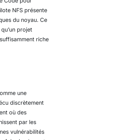
ude Code pour
pilote NFS présente
iques du noyau. Ce
t qu’un projet
 suffisamment riche
 comme une
vécu discrètement
ent où des
nissent par les
nes vulnérabilités