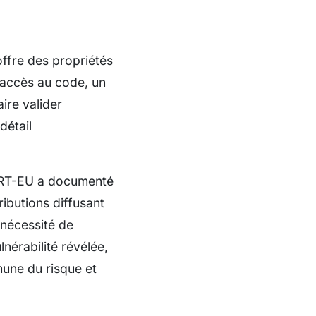
offre des propriétés
n accès au code, un
aire valider
détail
CERT-EU a documenté
ributions diffusant
 nécessité de
lnérabilité révélée,
une du risque et