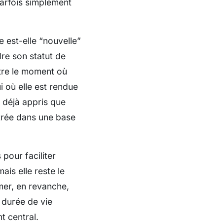
parfois simplement
e est-elle “nouvelle”
dre son statut de
ntre le moment où
i où elle est rendue
 déjà appris que
ntrée dans une base
 pour faciliter
ais elle reste le
mer, en revanche,
 durée de vie
t central.