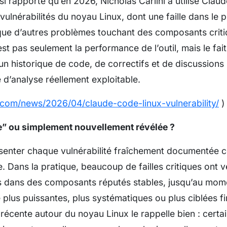
nsi rapporté qu’en 2026, Nicholas Carlini a utilisé Cla
vulnérabilités du noyau Linux, dont une faille dans le 
 que d’autres problèmes touchant des composants crit
’est pas seulement la performance de l’outil, mais le fai
n historique de code, de correctifs et de discussions
 d’analyse réellement exploitable.
.com/news/2026/04/claude-code-linux-vulnerability/
)
le” ou simplement nouvellement révélée ?
résenter chaque vulnérabilité fraîchement documentée
. Dans la pratique, beaucoup de failles critiques ont 
 dans des composants réputés stables, jusqu’au mom
plus puissantes, plus systématiques ou plus ciblées fi
 récente autour du noyau Linux le rappelle bien : certai