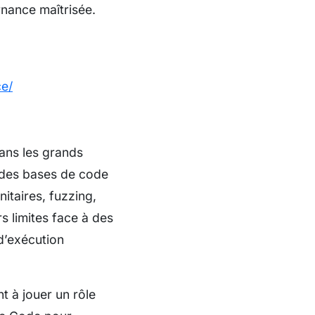
rnance maîtrisée.
ce/
dans les grands
r des bases de code
itaires, fuzzing,
rs limites face à des
d’exécution
t à jouer un rôle