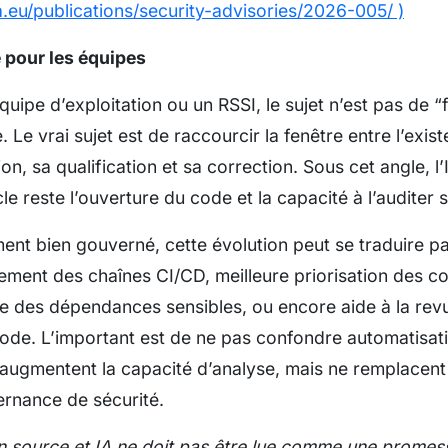
a.eu/publications/security-advisories/2026-005/ )
 pour les équipes
uipe d’exploitation ou un RSSI, le sujet n’est pas de “f
 Le vrai sujet est de raccourcir la fenêtre entre l’exis
ion, sa qualification et sa correction. Sous cet angle, l’
cle reste l’ouverture du code et la capacité à l’auditer
nt bien gouverné, cette évolution peut se traduire p
sement des chaînes CI/CD, meilleure priorisation des c
ine des dépendances sensibles, ou encore aide à la rev
de. L’important est de ne pas confondre automatisati
 augmentent la capacité d’analyse, mais ne remplacent n
ernance de sécurité.
en source et IA ne doit pas être lue comme une promes