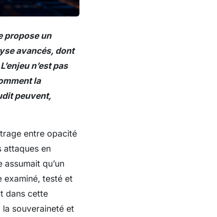
le propose un
lyse avancés, dont
L’enjeu n’est pas
comment la
udit peuvent,
trage entre opacité
es attaques en
ce assumait qu’un
e examiné, testé et
t dans cette
 la souveraineté et